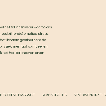
fwel het trillingsniveau waarop ons
 (vastzittende) emoties, stress,
dt het lichaam gestimuleerd de
p fysiek, mentaal, spiritueel en
ook het her-balanceren ervan.
INTUITIEVE MASSAGE
KLANKHEALING
VROUWENCIRKELS