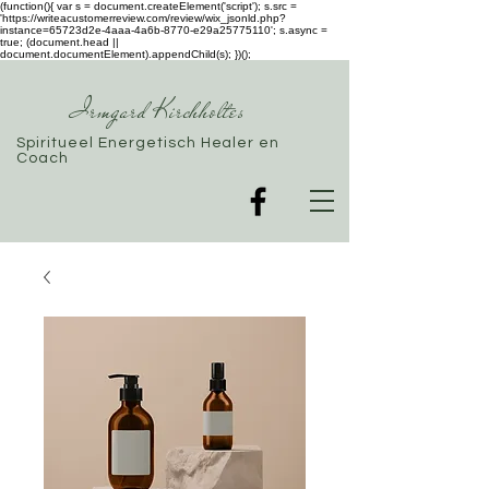
(function(){ var s = document.createElement('script'); s.src =
'https://writeacustomerreview.com/review/wix_jsonld.php?
instance=65723d2e-4aaa-4a6b-8770-e29a25775110'; s.async =
true; (document.head ||
document.documentElement).appendChild(s); })();
Irmgard Kirchholtes
Spiritueel Energetisch Healer en
Coach